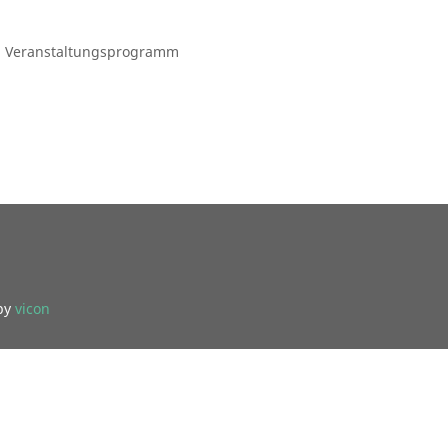
len Veranstaltungsprogramm
by
vicon