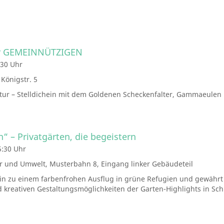
der GEMEINNÜTZIGEN
:30 Uhr
Königstr. 5
tur – Stelldichein mit dem Goldenen Scheckenfalter, Gammaeulen
n“ – Privatgärten, die begeistern
5:30 Uhr
r und Umwelt, Musterbahn 8, Eingang linker Gebäudeteil
t ein zu einem farbenfrohen Ausflug in grüne Refugien und gewährt
und kreativen Gestaltungsmöglichkeiten der Garten-Highlights in Sc