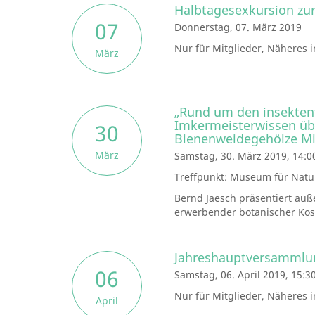
Halbtagesexkursion zu
07
Donnerstag, 07. März 2019
Nur für Mitglieder, Näheres 
März
„Rund um den insektenf
Imkermeisterwissen üb
30
Bienenweidegehölze Mi
März
Samstag, 30. März 2019, 14:0
Treffpunkt: Museum für Natu
Bernd Jaesch präsentiert auße
erwerbender botanischer Kost
Jahreshauptversammlu
06
Samstag, 06. April 2019, 15:3
Nur für Mitglieder, Näheres 
April